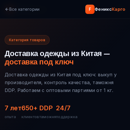
Феникс
Карго
Феникс
Карго
F
Все категории
F
Категория товаров
Доставка одежды
из Китая —
доставка под ключ
Доставка одежды из Китая под ключ: выкуп у
производителя, контроль качества, таможня
DDP. Работаем с оптовыми партиями от 1 кг.
7 лет
650+
DDP
24/7
опыта
клиентов
таможня
поддержка