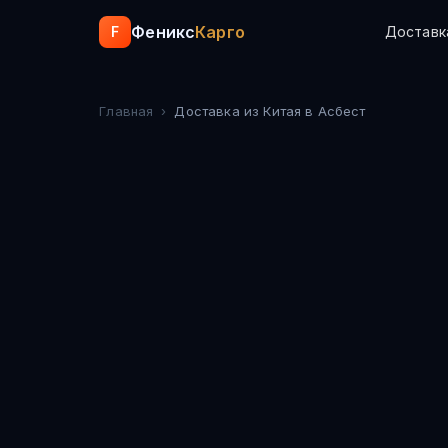
Феникс
Карго
F
Доставк
Главная
›
Доставка из Китая
в Асбест