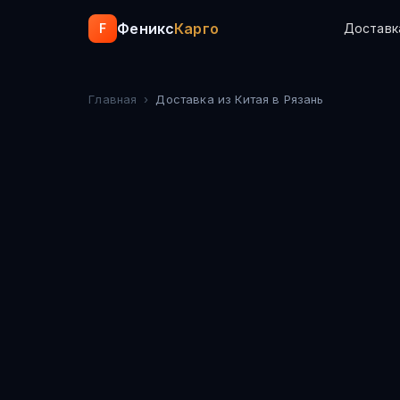
Феникс
Карго
F
Доставк
Главная
›
Доставка из Китая
в Рязань