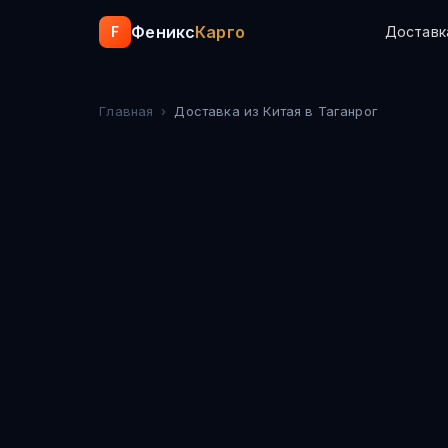
Феникс
Карго
F
Доставк
Главная
›
Доставка из Китая
в Таганрог