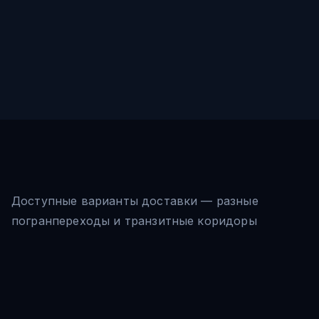
Доступные варианты доставки — разные
погранпереходы и транзитные коридоры
ЖД Юйсинь (Чунцин-Европа)
$
2
/кг
Чунцин → Синьцзян → Казахстан →
базовый