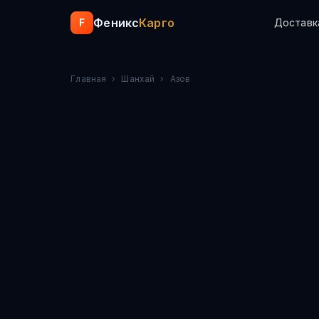
Феникс
Карго
F
Доставк
Главная
›
Шанхай
›
Азов