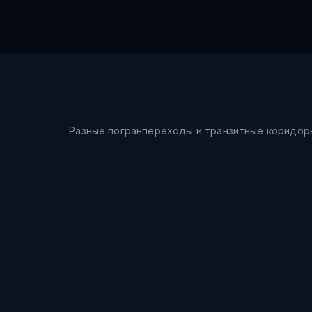
Разные погранпереходы и транзитные коридор
Морской путь
Шанхай → Восточное море → Владивосток