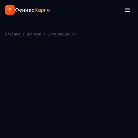
Феникс
Карго
F
Главная
›
Шанхай
›
Благовещенск