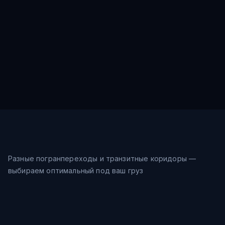
Разные погранпереходы и транзитные коридоры —
выбираем оптимальный под ваш груз
Морской путь
8-12
дн.
Шанхай → Восточное море →