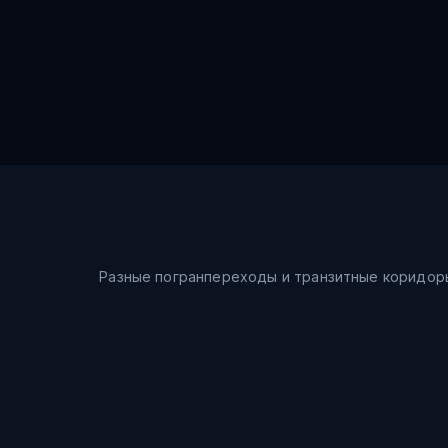
Разные погранпереходы и транзитные коридор
Морской путь
Шанхай → Восточное море → Владивосток