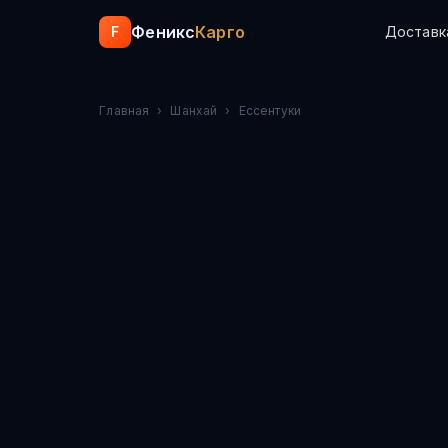
Феникс
Карго
F
Доставк
Главная
›
Шанхай
›
Ессентуки