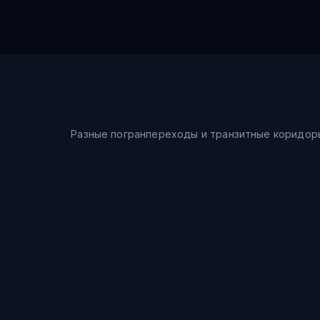
Разные погранпереходы и транзитные коридор
Морской путь
Шанхай → Восточное море → Владивосток