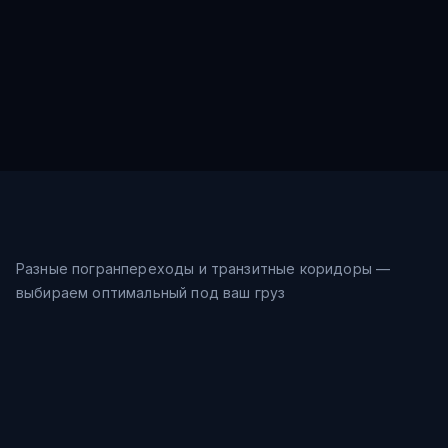
Разные погранпереходы и транзитные коридоры —
выбираем оптимальный под ваш груз
Морской путь
33-41
дн.
Шанхай → Восточное море →
$
0.9
/кг
Владивосток