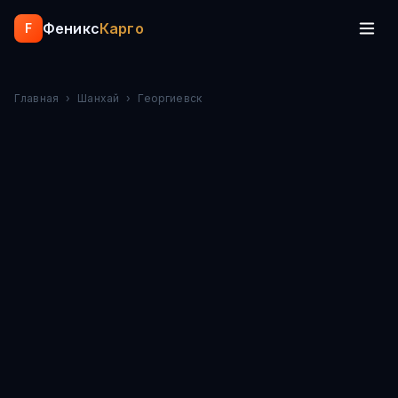
Феникс
Карго
F
Главная
›
Шанхай
›
Георгиевск