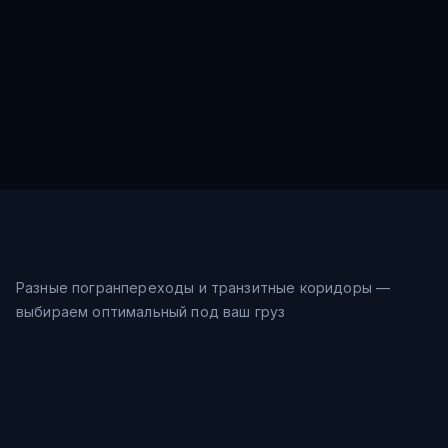
Разные погранпереходы и транзитные коридоры —
выбираем оптимальный под ваш груз
Морской путь
25-32
дн.
Шанхай → Восточное море →
$
0.81
/кг
Владивосток