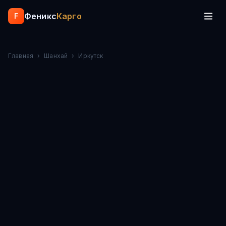
Феникс
Карго
F
Главная
›
Шанхай
›
Иркутск