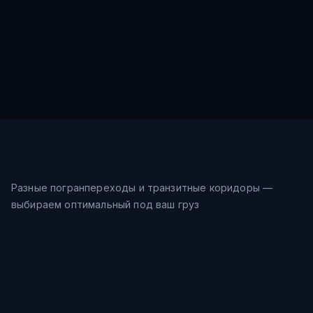
Разные погранпереходы и транзитные коридоры —
выбираем оптимальный под ваш груз
Морской путь
24-31
дн.
Шанхай → Восточное море →
$
0.9
/кг
Владивосток