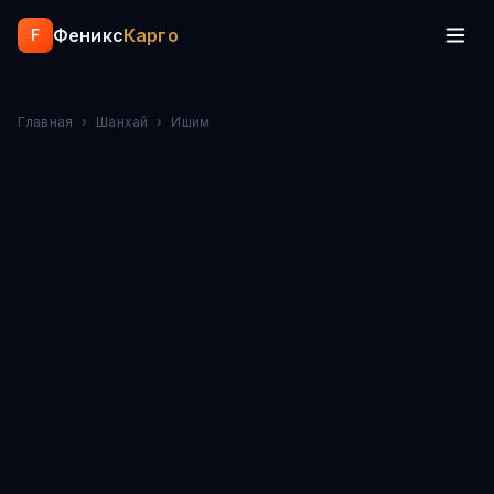
Феникс
Карго
F
Главная
›
Шанхай
›
Ишим