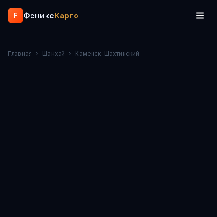
Феникс
Карго
F
Главная
›
Шанхай
›
Каменск-Шахтинский