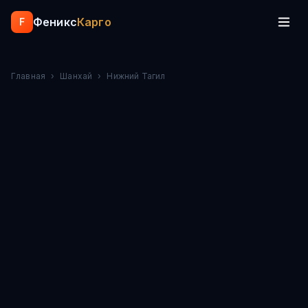
Феникс
Карго
F
Главная
›
Шанхай
›
Нижний Тагил