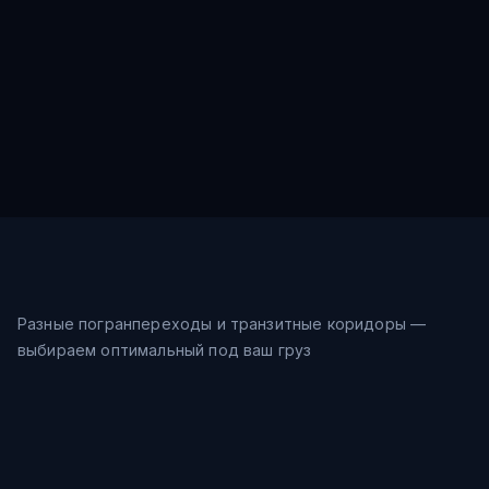
Разные погранпереходы и транзитные коридоры —
выбираем оптимальный под ваш груз
Морской путь
24-31
дн.
Шанхай → Восточное море →
$
0.9
/кг