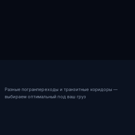
Разные погранпереходы и транзитные коридоры —
выбираем оптимальный под ваш груз
Морской путь
32-40
дн.
Шанхай → Восточное море →
$
0.9
/кг