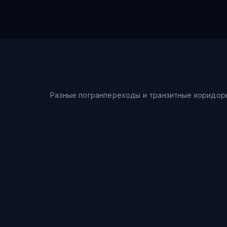
Разные погранпереходы и транзитные коридор
Морской путь
Шанхай → Восточное море → Владивосток