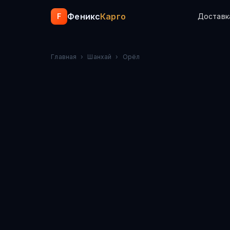
Феникс
Карго
F
Доставк
Главная
›
Шанхай
›
Орёл