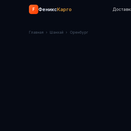
Феникс
Карго
F
Доставк
Главная
›
Шанхай
›
Оренбург