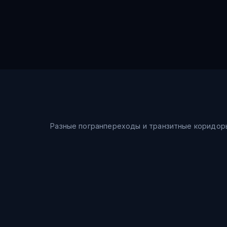
Разные погранпереходы и транзитные коридор
Морской путь
Шанхай → Восточное море → Владивосток