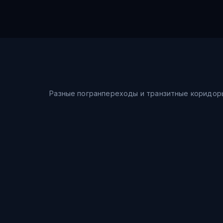
Разные погранпереходы и транзитные коридор
Морской путь
Шанхай → Восточное море → Владивосток