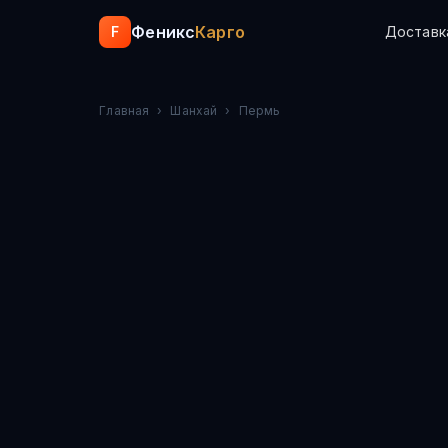
Феникс
Карго
F
Доставк
Главная
›
Шанхай
›
Пермь