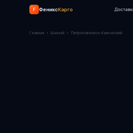
Феникс
Карго
F
Доставк
Главная
›
Шанхай
›
Петропавловск-Камчатский