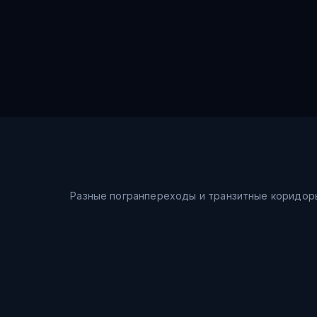
Разные погранпереходы и транзитные коридор
Морской путь
Шанхай → Восточное море → Владивосток