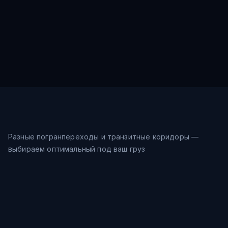
Разные погранпереходы и транзитные коридоры —
выбираем оптимальный под ваш груз
Морской путь
24-31
дн.
Шанхай → Восточное море →
$
0.9
/кг
Владивосток