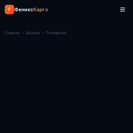
Феникс
Карго
F
Главная
›
Шанхай
›
Полевской