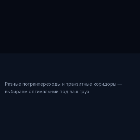
Разные погранпереходы и транзитные коридоры —
выбираем оптимальный под ваш груз
Морской путь
24-31
дн.
Шанхай → Восточное море →
$
0.9
/кг
Владивосток