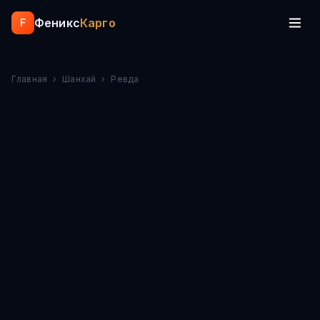
Феникс
Карго
F
Главная
›
Шанхай
›
Ревда