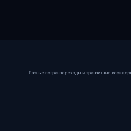
Разные погранпереходы и транзитные коридор
Морской путь
Шанхай → Восточное море → Владивосток