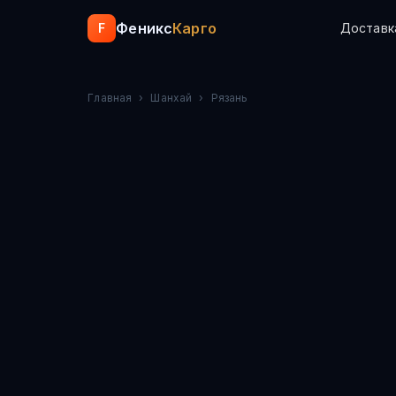
Феникс
Карго
F
Доставк
Главная
›
Шанхай
›
Рязань