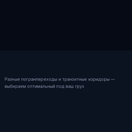
Разные погранпереходы и транзитные коридоры —
выбираем оптимальный под ваш груз
Морской путь
32-40
дн.
Шанхай → Восточное море →
$
0.9
/кг
Владивосток