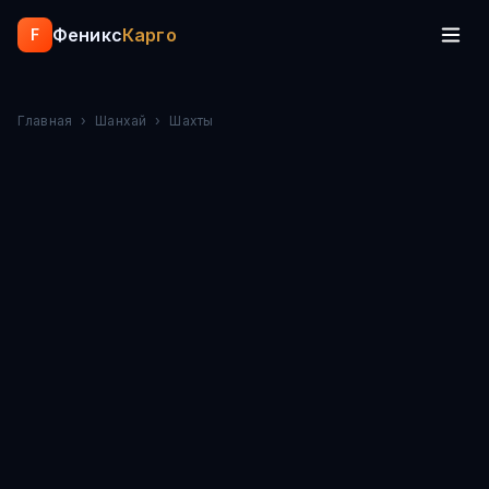
Феникс
Карго
F
Главная
›
Шанхай
›
Шахты