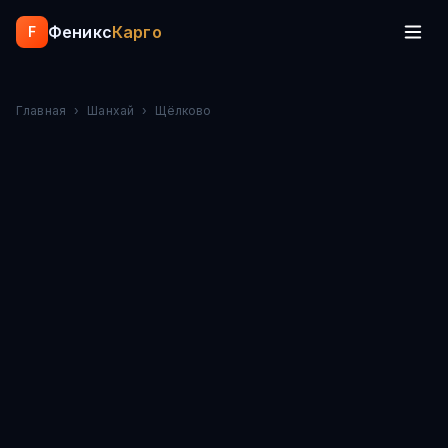
Феникс
Карго
F
Главная
›
Шанхай
›
Щёлково