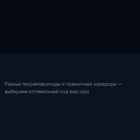
Разные погранпереходы и транзитные коридоры —
выбираем оптимальный под ваш груз
Морской путь
28-35
дн.
Шанхай → Восточное море →
$
0.9
/кг
Владивосток