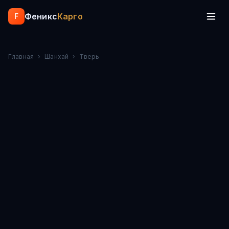
Феникс
Карго
F
Главная
›
Шанхай
›
Тверь