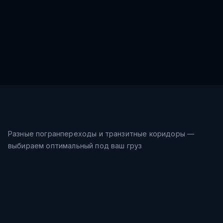
Разные погранпереходы и транзитные коридоры —
выбираем оптимальный под ваш груз
Морской путь
28-35
дн.
Шанхай → Восточное море →
$
0.9
/кг
Владивосток