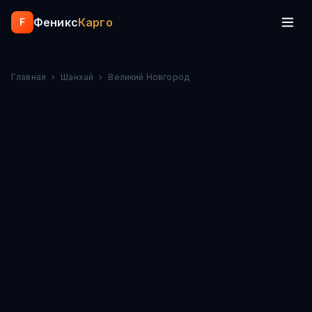
Феникс
Карго
F
Главная
›
Шанхай
›
Великий Новгород