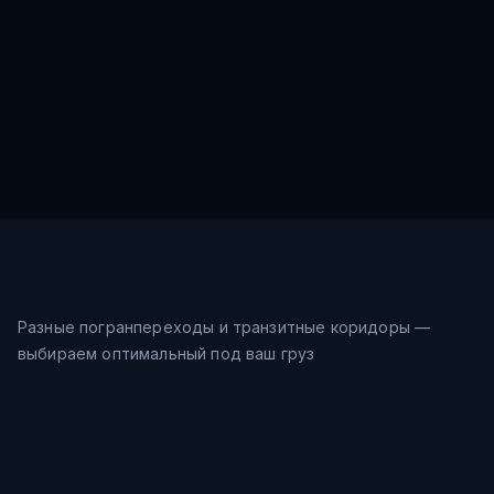
Разные погранпереходы и транзитные коридоры —
выбираем оптимальный под ваш груз
Морской путь
32-40
дн.
Шанхай → Восточное море →
$
0.9
/кг