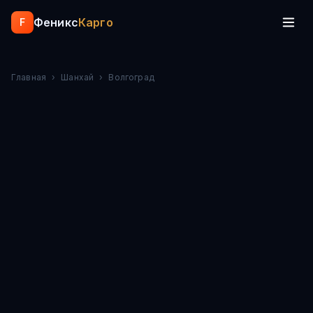
Феникс
Карго
F
Главная
›
Шанхай
›
Волгоград