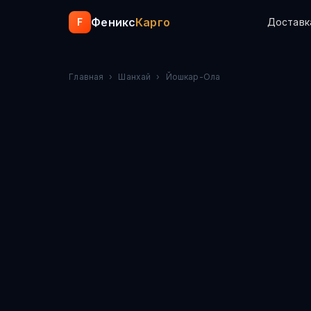
Феникс
Карго
F
Доставк
Главная
›
Шанхай
›
Йошкар-Ола