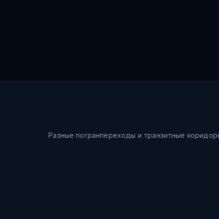
Разные погранпереходы и транзитные коридор
Морской путь
Шанхай → Восточное море → Владивосток